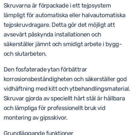
I
Skruvarna är förpackade i ett tejpsystem
lager
lämpligt för automatiska eller halvautomatiska
PH2
tejpskruvdragare. Detta gör det möjligt att
(1000st/kartong)
avsevärt påskynda installationen och
mängd
säkerställer jämnt och smidigt arbete i bygg-
och slutarbeten.
Den fosfaterade ytan förbättrar
korrosionsbeständigheten och säkerställer god
vidhäftning med kitt och ytbehandlingsmaterial.
Skruvar gjorda av speciellt hårt stål är hållbara
och lämpliga för professionellt bruk vid
montering av gipsskivor.
Grundläggande funktioner