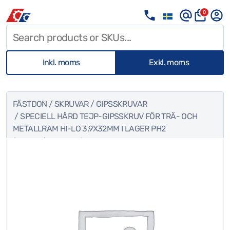
0
Inkl. moms
Exkl. moms
FÄSTDON
/
SKRUVAR
/
GIPSSKRUVAR
/ SPECIELL HÅRD TEJP-GIPSSKRUV FÖR TRÄ- OCH
METALLRAM HI-LO 3,9X32MM I LAGER PH2
(1000ST/KARTONG)