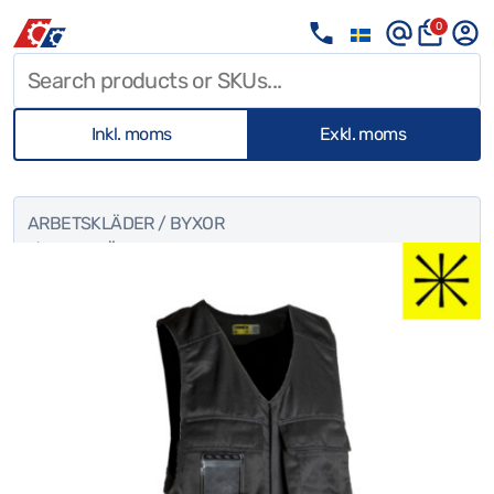
0
Inkl. moms
Exkl. moms
ARBETSKLÄDER
/
BYXOR
/ DIMEX VÄST-HALVOVERALL SVART