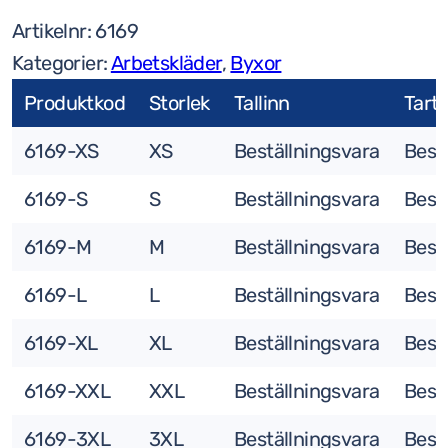
Artikelnr:
6169
halvoverall
Kategorier:
Arbetskläder
,
Byxor
svart
mängd
Produktkod
Storlek
Tallinn
Tart
6169-XS
XS
Beställningsvara
Best
6169-S
S
Beställningsvara
Best
6169-M
M
Beställningsvara
Best
6169-L
L
Beställningsvara
Best
6169-XL
XL
Beställningsvara
Best
6169-XXL
XXL
Beställningsvara
Best
6169-3XL
3XL
Beställningsvara
Best