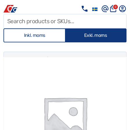
0
Inkl. moms
Exkl. moms
OKATEGORISERAD
/ 3M SPEEDGLAS SVETSLOCK