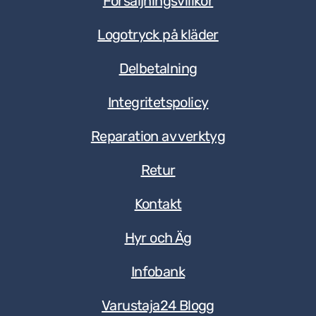
Försäljningsvillkor
Logotryck på kläder
Delbetalning
Integritetspolicy
Reparation av verktyg
Retur
Kontakt
Hyr och Äg
Infobank
Varustaja24 Blogg