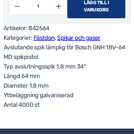
LÄGG TILL I
VARUKORG
Tjep
finishing
Artikelnr:
842564
spik
Kategorier:
Fästdon
,
Spikar och gaser
AB-
Avslutande spik lämplig för Bosch GNH 18V-64
15,
MD spikpistol.
1,8mm
Typ avslutningsspik 1,8 mm 34°
x
Längd 64 mm
64mm,
Diameter 1,8 mm
Zn
Ytbeläggning galvaniserad
34
Antal 4000 st
grader
(4000st/kartong)
mängd