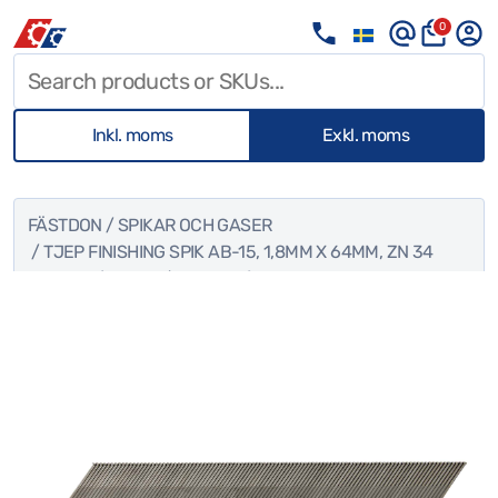
0
Inkl. moms
Exkl. moms
FÄSTDON
/
SPIKAR OCH GASER
/ TJEP FINISHING SPIK AB-15, 1,8MM X 64MM, ZN 34
GRADER (4000ST/KARTONG)