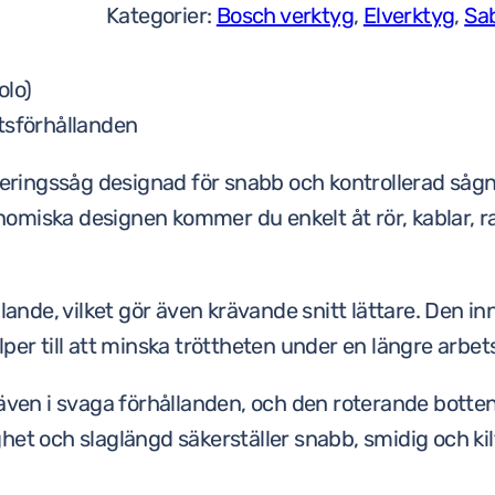
Kategorier:
Bosch verktyg
,
Elverktyg
,
Sa
olo)
etsförhållanden
eringssåg designad för snabb och kontrollerad såg
omiska designen kommer du enkelt åt rör, kablar, r
llande, vilket gör även krävande snitt lättare. Den 
per till att minska tröttheten under en längre arbet
 även i svaga förhållanden, och den roterande botte
et och slaglängd säkerställer snabb, smidig och kilf