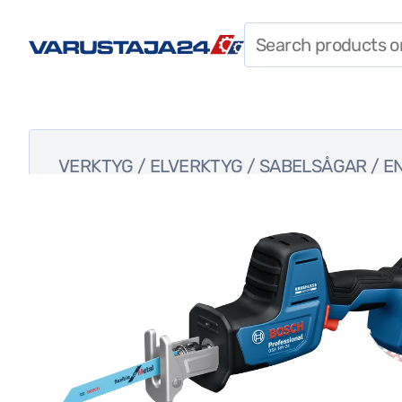
FÄSTDON
TILLBEHÖR
ARBETSKLÄDER
VERKTYG
/
ELVERKTYG
/
SABELSÅGAR
/ E
SPECIALERBJUDANDEN
BYGGKEMIKALIER
PERSONLIG
SKYDDSUTRUSTNING