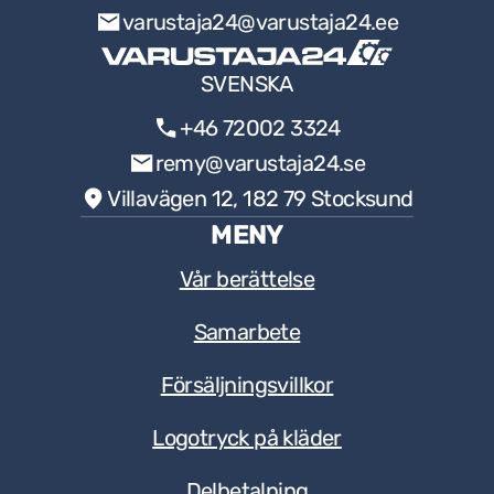
varustaja24@varustaja24.ee
SVENSKA
+46 72002 3324
remy@varustaja24.se
Villavägen 12, 182 79 Stocksund
MENY
Vår berättelse
Samarbete
Försäljningsvillkor
Logotryck på kläder
Delbetalning