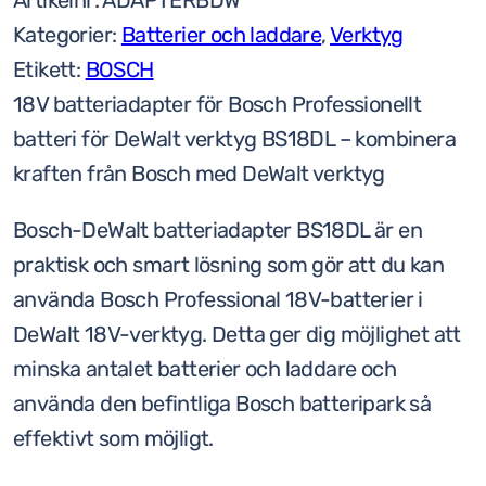
Artikelnr:
ADAPTERBDW
Bosch
Kategorier:
Batterier och laddare
,
Verktyg
PRO
Etikett:
BOSCH
batteri
18V batteriadapter för Bosch Professionellt
för
batteri för DeWalt verktyg BS18DL – kombinera
DeWalt
kraften från Bosch med DeWalt verktyg
verktyg
BS18DL
Bosch-DeWalt batteriadapter BS18DL är en
mängd
praktisk och smart lösning som gör att du kan
använda Bosch Professional 18V-batterier i
DeWalt 18V-verktyg. Detta ger dig möjlighet att
minska antalet batterier och laddare och
använda den befintliga Bosch batteripark så
effektivt som möjligt.